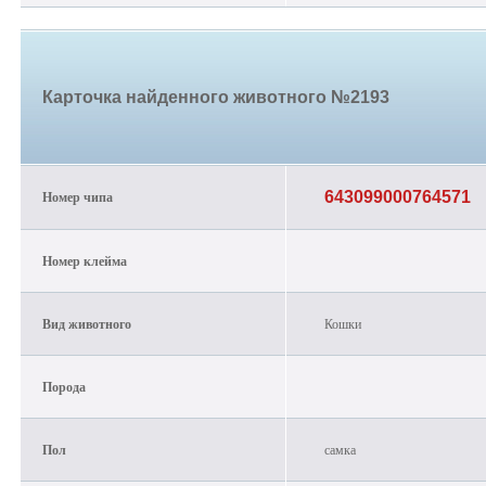
Карточка найденного животного №2193
Номер чипа
643099000764571
Номер клейма
Вид животного
Кошки
Порода
Пол
самка