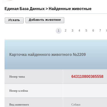
Единая База Данных > Найденные животные
1
2
3
4
5
6
7
Карточка найденного животного №2209
Номер чипа
643110800365558
Номер клейма
Вид животного
Собаки