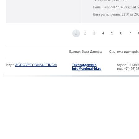
E-mail: a9299877740@gmail.
Дата регистрации: 22 Мая 20
1
2
3
4
5
6
7
Единая База Данных
Система идентиф
Идея
AGROVETCONSULTING©
Техподдержка
Адрес: 111399
info@animal-id.ru
тел. +7(495)2