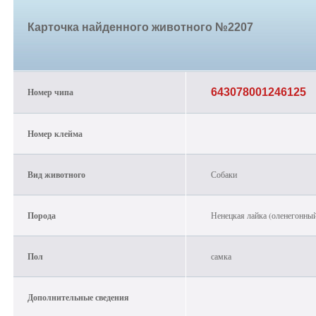
Карточка найденного животного №2207
Номер чипа
643078001246125
Номер клейма
Вид животного
Собаки
Порода
Ненецкая лайка (оленегонны
Пол
самка
Дополнительные сведения