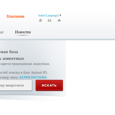
Select Language
▼
Регистрация
ие
Новости
ная база
х животных
зарегистрированных животных.
тей поиска в базе Animal-ID,
 номер чипа:
643094100156084
.