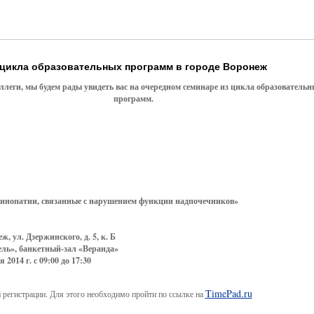
 цикла образовательных программ в городе Воронеж
леги, мы будем рады увидеть вас на очередном семинаре из цикла образовательн
программ.
инопатии, связанные с нарушением функции надпочечников»
еж, ул. Дзержинского, д. 5, к. Б
ель», банкетный-зал «Веранда»
 2014 г. с 09:00 до 17:30
TimePad.ru
 регистрации. Для этого необходимо пройти по ссылке на