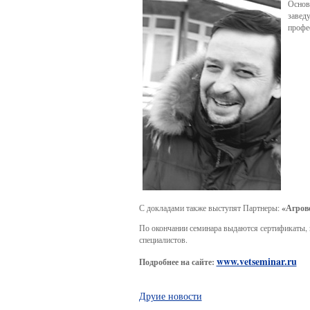
Основ
завед
профе
С докладами также выступят Партнеры:
«Агрове
По окончании семинара выдаются сертификаты, 
специалистов.
www.vetseminar.ru
Подробнее на сайте:
Друие новости