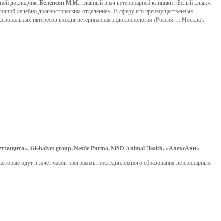
ной докладчик:
Беленсон М.М.
, главный врач ветеринарной клиники «Белый клык»,
ующий лечебно-диагностическим отделением. В сферу его преимущественных
ссиональных интересов входит ветеринарная эндокринология (Россия, г. Москва).
тзащита», Globalvet group, Nestle Purina, MSD Animal Health, «АлексАнн»
которые идут в зачет часов программы последипломного образования ветеринарных