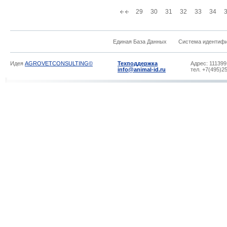
29
30
31
32
33
34
Единая База Данных
Система идентиф
Идея
AGROVETCONSULTING©
Техподдержка
Адрес: 111399
info@animal-id.ru
тел. +7(495)2