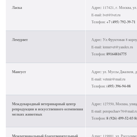
Ласка
Адрес: 117421, г. Москва, ул.
E-mail: lvet@lvet.ru
Телефон:
+7 (495) 792-39-71
Лемурвет
Адрес: Ул.Фруктовая 8 корп
E-mail: lemurvet@yandex.ru
Телефон:
89164816775
Мангуст
Адрес: ул. Муссы Джалиля, д.
E-mail: vetmir@mail.ru
Телефон:
(495) 396-94-08
Международный ветеринарный центр
Адрес: 127550, Москва, улиц
репродукции и искусственного осеменения
E-mail: perepechaev76@mail.r
мелких животных
Телефон:
8 (926) 499-52-03 8
Межрегиональный благотворительный
Адрес: 119881, ул. Россолимо