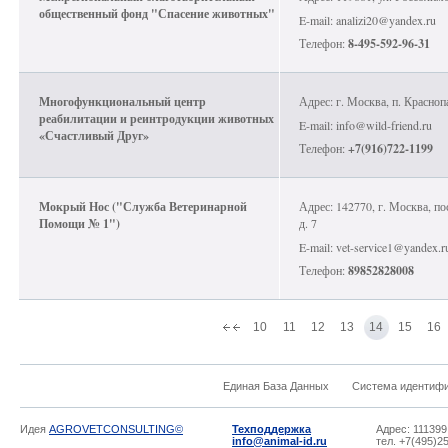
общественный фонд "Спасение животных"
E-mail: analizi20@yandex.ru
Телефон:
8-495-592-96-31
Многофункциональный центр
Адрес: г. Москва, п. Красноп
реабилитации и реинтродукции животных
E-mail: info@wild-friend.ru
«Счастливый Друг»
Телефон:
+7(916)722-1199
Мокрый Нос ("Служба Ветеринарной
Адрес: 142770, г. Москва, по
Помощи № 1")
д. 7
E-mail: vet-service1@yandex.r
Телефон:
89852828008
10
11
12
13
14
15
16
Единая База Данных
Система идентиф
Идея
AGROVETCONSULTING©
Техподдержка
Адрес: 111399
info@animal-id.ru
тел. +7(495)2