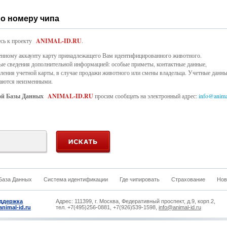
по номеру чипа
сь к проекту
ANIMAL-ID.RU
.
твенному аккаунту карту принадлежащего Вам идентифицированного животного.
ые сведения дополнительной информацией: особые приметы, контактные данные,
ления учетной карты, в случае продажи животного или смены владельца. Учетные данны
таются неизменными.
ой Базы Данных
ANIMAL-ID.RU
просим сообщать на электронный адрес:
info@anima
База Данных
Система идентификации
Где чипировать
Страхование
Нов
ддержка
Адрес: 111399, г. Москва, Федеративный проспект, д.9, корп.2,
nimal-id.ru
тел. +7(495)256-0881, +7(926)539-1598,
info@animal-id.ru