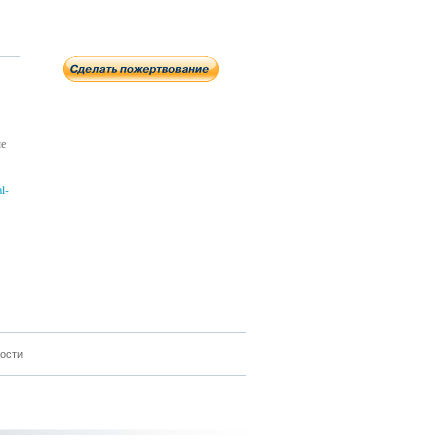
е
l-
ости