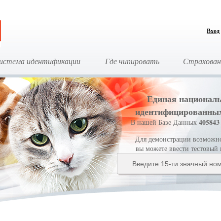
Вход
истема идентификации
Где чипировать
Страхован
Единая националь
идентифицированны
405843
В нашей Базе Данных
Для демонстрации возможнос
вы можете ввести тестовый