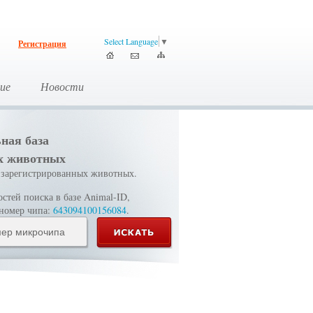
Select Language
▼
Регистрация
ие
Новости
ная база
х животных
зарегистрированных животных.
тей поиска в базе Animal-ID,
 номер чипа:
643094100156084
.