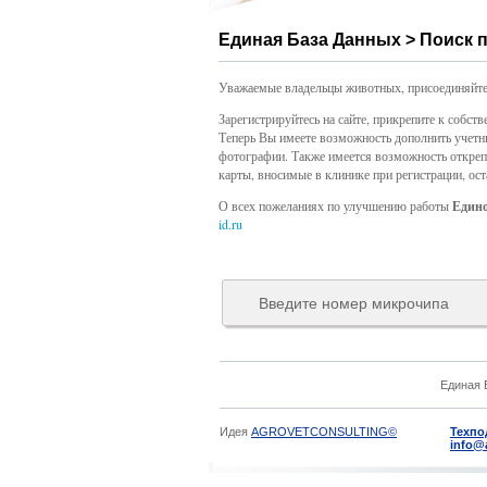
Единая База Данных > Поиск 
Уважаемые владельцы животных, присоединяйте
Зарегистрируйтесь на сайте, прикрепите к собс
Теперь Вы имеете возможность дополнить учетн
фотографии. Также имеется возможность откреп
карты, вносимые в клинике при регистрации, ос
О всех пожеланиях по улучшению работы
Един
id.ru
Единая 
Идея
AGROVETCONSULTING©
Техпо
info@a