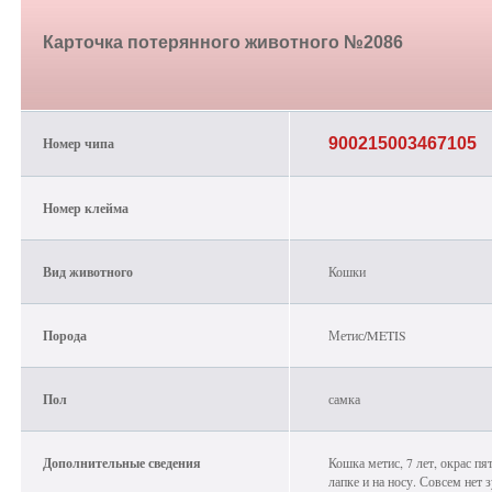
Карточка потерянного животного №2086
Номер чипа
900215003467105
Номер клейма
Вид животного
Кошки
Порода
Метис/METIS
Пол
самка
Дополнительные сведения
Кошка метис, 7 лет, окрас пят
лапке и на носу. Совсем нет з