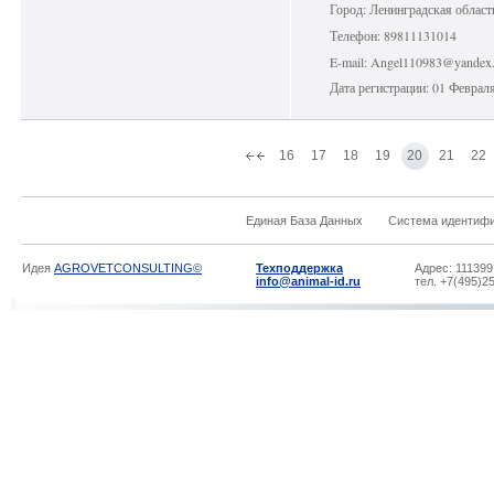
Город: Ленинградская област
Телефон: 89811131014
E-mail: Angel110983@yandex.
Дата регистрации: 01 Феврал
16
17
18
19
20
21
22
Единая База Данных
Система идентиф
Идея
AGROVETCONSULTING©
Техподдержка
Адрес: 111399
info@animal-id.ru
тел. +7(495)2