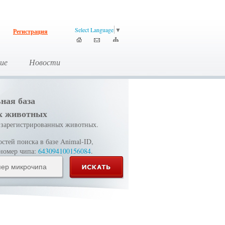
Select Language
▼
Регистрация
ие
Новости
ная база
х животных
зарегистрированных животных.
тей поиска в базе Animal-ID,
 номер чипа:
643094100156084
.