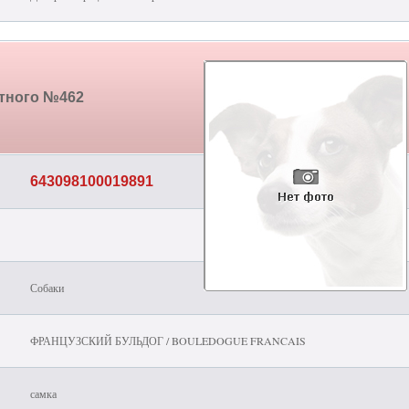
отного №462
643098100019891
Собаки
ФРАНЦУЗСКИЙ БУЛЬДОГ / BOULEDOGUE FRANCAIS
самка