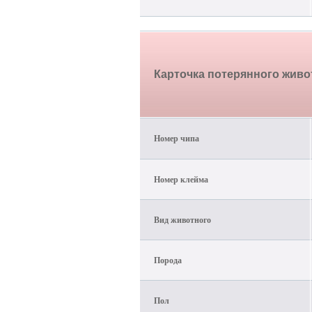
Карточка потерянного жив
Номер чипа
Номер клейма
Вид животного
Порода
Пол