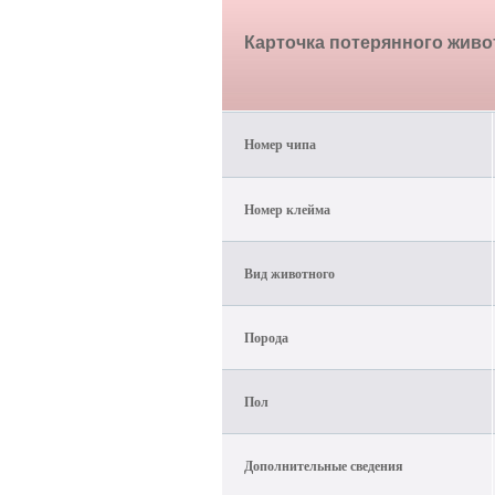
Карточка потерянного жив
Номер чипа
Номер клейма
Вид животного
Порода
Пол
Дополнительные сведения