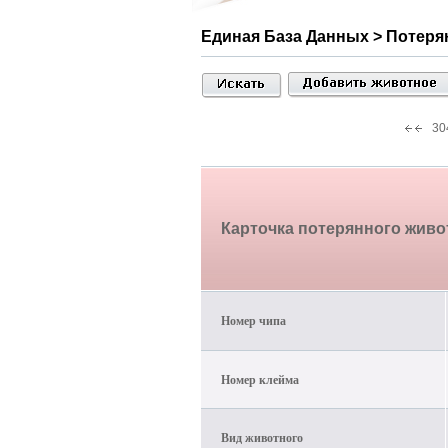
Единая База Данных > Потер
30
Карточка потерянного жив
Номер чипа
Номер клейма
Вид животного