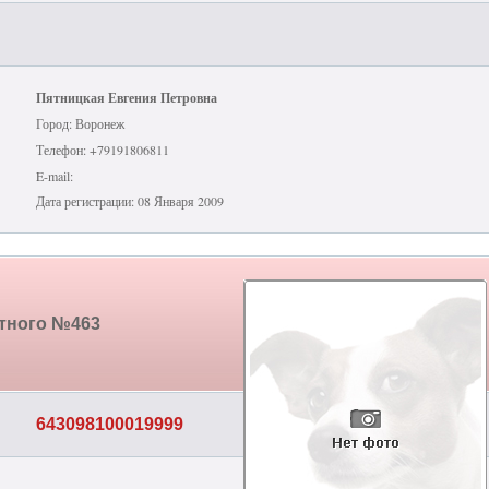
Пятницкая Евгения Петровна
Город: Воронеж
Телефон: +79191806811
E-mail:
Дата регистрации: 08 Января 2009
отного №463
643098100019999