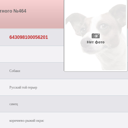
отного №464
643098100056201
Собаки
Русский той-терьер
самец
коричнево-рыжий окрас