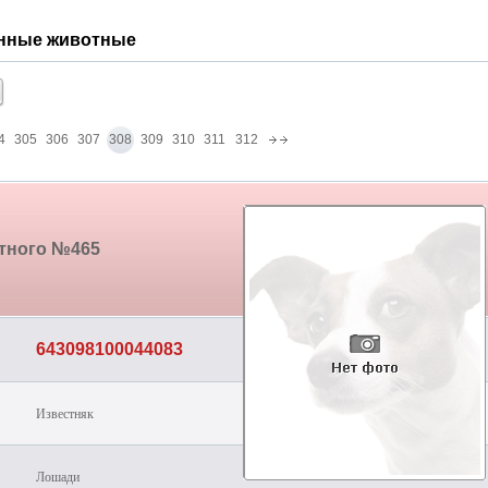
янные животные
4
305
306
307
308
309
310
311
312
отного №465
643098100044083
Известняк
Лошади