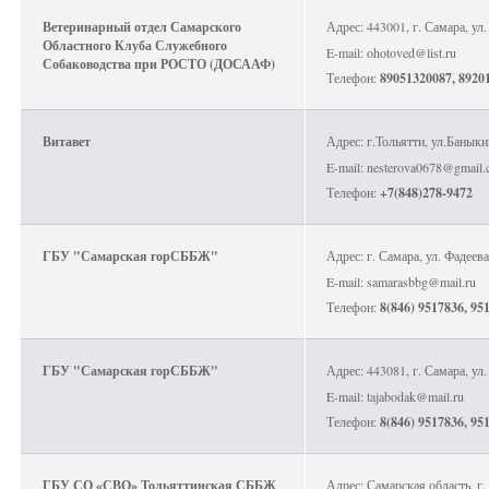
Ветеринарный отдел Самарского
Адрес: 443001, г. Самара, ул.
Областного Клуба Служебного
E-mail: ohotoved@list.ru
Собаководства при РОСТО (ДОСААФ)
Телефон:
89051320087, 8920
Витавет
Адрес: г.Тольятти, ул.Баныки
E-mail: nesterova0678@gmail
Телефон:
+7(848)278-9472
ГБУ "Самарская горСББЖ"
Адрес: г. Самара, ул. Фадеева
E-mail: samarasbbg@mail.ru
Телефон:
8(846) 9517836, 95
ГБУ "Самарская горСББЖ"
Адрес: 443081, г. Самара, ул.
E-mail: tajabodak@mail.ru
Телефон:
8(846) 9517836, 95
ГБУ СО «СВО» Тольяттинская СББЖ
Адрес: Самарская область, г. 