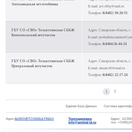
Автозаводская ветлечебница
E-mail: avl-sbbg@mail.ru
Телефон:
8(8482) 50-20-51
ГБУ СО «СВО» Тольяттинская СББЖ
Адрес: Самарская область, г.
Комсомольский ветучасток
E-mail: po4tarkina.marina@yan
Телефон:
8(8484)36-44-24
ГБУ СО «СВО» Тольяттинская СББЖ
Адрес: Самарская область, г.
Центральный ветучасток
E-mail: alezan.00@mail.ru
Телефон:
8(8482) 22-17-24
1
2
Единая База Данных
Система идентиф
Идея
AGROVETCONSULTING©
Техподдержка
Адрес: 111399
info@animal-id.ru
тел. +7(495)2