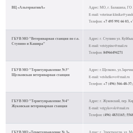
ВЦ «АльтернативА»
Адрес: МО, г. Балашиха, ГО 
E-mail: veterinar-klinika@yand
Телефон:
+7 495 991 66 03, +
ГБУВ МО "Ветеринарная станция по г.о.
Адрес: г. Ступино ул. Куйбы
Ступино и Кашира"
E-mail: vetstypino@mail.ru
Телефон:
84966494271
ГБУВ МО "Терветуправление №3"
Адрес: г.Щелково, ул.Заречна
Щелковская ветеринарная станция
E-mail: vetshelkovo@mail.ru
Телефон:
+7 (496) 566-48-37;
ГБУВ МО "Терветуправление №4"
Адрес: г. Жуковский, пер. Ки
Жуковская ветеринарная станция
E-mail: vetgykovsk@mail.ru
Телефон:
(496) 4831165; 556
ГБУВ МО «Терветуправление № 3»
Адрес: г. Электроугли, ул. М