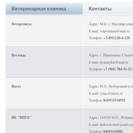
Ветеринарная клиника
Контакты
Ветпремиум
Адрес: М.О. г. Мытищи ули
E-mail: vetpremium@mail.ru
Телефон:
+7(495)120-4-120
Ветэгида
Адрес: г. Ивантеевка, Студен
E-mail: dyamaykin@mail.ru
Телефон:
+7 (985) 784-51-53;
Витус
Адрес: М.О. Люберецкий р-н. 
E-mail: vytus@inbox.ru
Телефон:
8(495)5518592
ВК "ВИТА"
Адрес: 143530 М.О., Истринск
E-mail: dedovskvita@gmail.co
Телефон:
84963144082