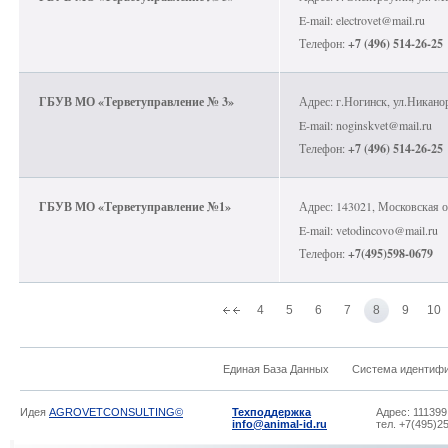
E-mail: electrovet@mail.ru
Телефон:
+7 (496) 514-26-25
ГБУВ МО «Терветуправление № 3»
Адрес: г.Ногинск, ул.Никанор
E-mail: noginskvet@mail.ru
Телефон:
+7 (496) 514-26-25
ГБУВ МО «Терветуправление №1»
Адрес: 143021, Московская о
E-mail: vetodincovo@mail.ru
Телефон:
+7(495)598-0679
4
5
6
7
8
9
10
Единая База Данных
Система идентиф
Идея
AGROVETCONSULTING©
Техподдержка
Адрес: 111399
info@animal-id.ru
тел. +7(495)2