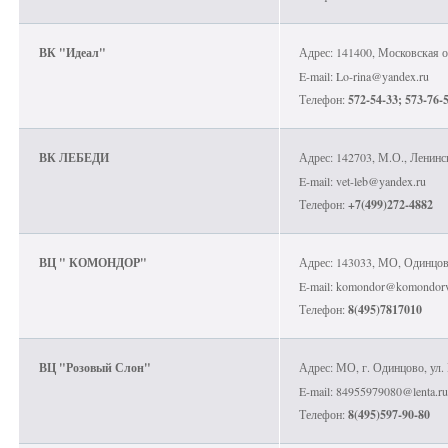
ВК "Идеал"
Адрес: 141400, Московская о
E-mail: Lo-rina@yandex.ru
Телефон:
572-54-33; 573-76-
ВК ЛЕБЕДИ
Адрес: 142703, М.О., Ленински
E-mail: vet-leb@yandex.ru
Телефон:
+7(499)272-4882
ВЦ " КОМОНДОР"
Адрес: 143033, МО, Одинцовс
E-mail: komondor@komondorv
Телефон:
8(495)7817010
ВЦ "Розовый Слон"
Адрес: МО, г. Одинцово, ул. Г
E-mail: 84955979080@lenta.ru
Телефон:
8(495)597-90-80