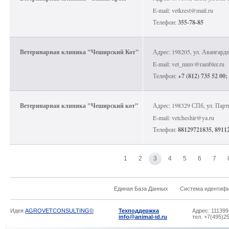
E-mail: vetkrest@mail.ru
Телефон:
355-78-85
Ветеринарная клиника "Чеширский Кот"
Адрес: 198205, ул. Авангардн
E-mail: vet_mmv@rambler.ru
Телефон:
+7 (812) 735 52 00;
Ветеринарная клиника "Чеширский кот"
Адрес: 198329 СПб, ул. Парт
E-mail: vetcheshir@ya.ru
Телефон:
88129721835, 8911
1
2
3
4
5
6
7
Единая База Данных
Система идентиф
Идея
AGROVETCONSULTING©
Техподдержка
Адрес: 111399
info@animal-id.ru
тел. +7(495)2