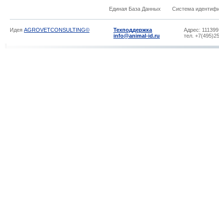
Единая База Данных
Система идентиф
Идея
AGROVETCONSULTING©
Техподдержка
Адрес: 111399
info@animal-id.ru
тел. +7(495)2