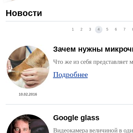
Новости
1
2
3
4
5
6
7
Зачем нужны микро
Что же из себя представляет 
Подробнее
10.02.2016
Google glass
Видеокамера величиной в один