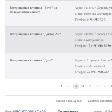
Ветеринарная клиника "Вита" на
Адрес: 143530, г. Дедовск, ул
Волоколамском шоссе
E-mail: info@vita-veterinary.ru
Телефон:
(496) 312-02-01
Ветеринарная клиника "Доктор Ай"
Адрес: 141080, г.Королев Мос
E-mail: navi@geozup.ru
Телефон:
+7 (495) 516-33-50,
Ветеринарная клиника "Друг"
Адрес: г. Егорьевск, 6 мкрн 
E-mail: makalexser@mail.ru
Телефон:
+7 (903) 970-94-31
1
2
3
4
5
6
7
Единая База Данных
Система идентиф
Идея
AGROVETCONSULTING©
Техподдержка
Адрес: 111399